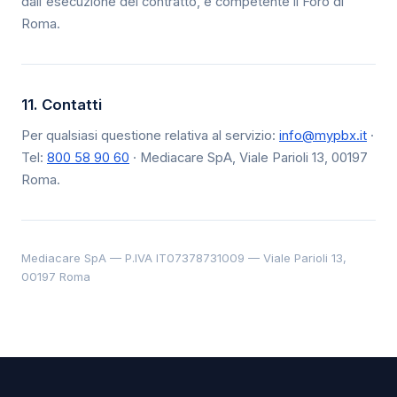
dall'esecuzione del contratto, è competente il Foro di
Roma.
11. Contatti
Per qualsiasi questione relativa al servizio:
info@mypbx.it
·
Tel:
800 58 90 60
· Mediacare SpA, Viale Parioli 13, 00197
Roma.
Mediacare SpA — P.IVA IT07378731009 — Viale Parioli 13,
00197 Roma