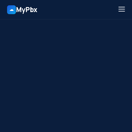
MyPbx
☁