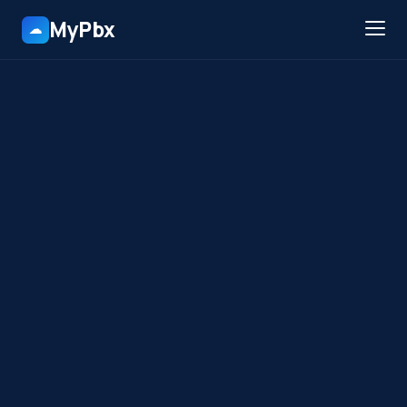
MyPbx
☁