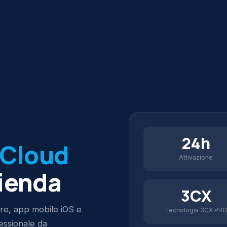
24h
Cloud
Attivazione
zienda
3CX
re, app mobile iOS e
Tecnologia 3CX PR
fessionale da