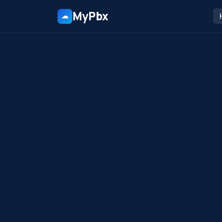
MyPbx
☁