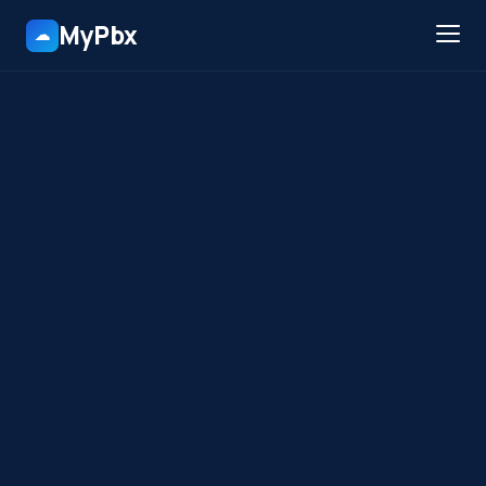
MyPbx
☁