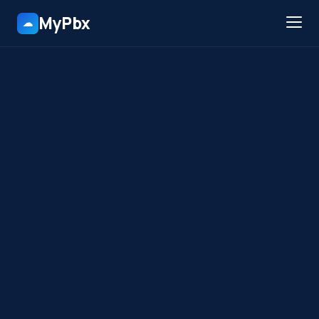
MyPbx
☁