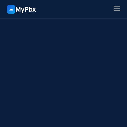
MyPbx
☁