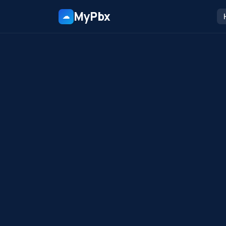
MyPbx
☁