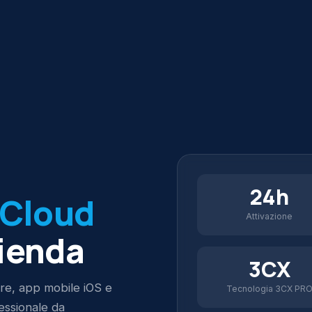
24h
Cloud
Attivazione
zienda
3CX
re, app mobile iOS e
Tecnologia 3CX PR
fessionale da