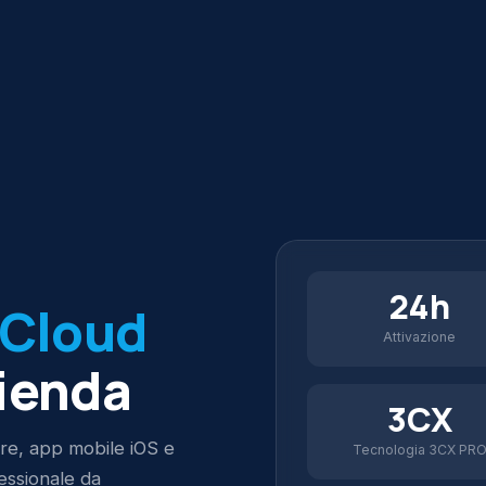
24h
Cloud
Attivazione
zienda
3CX
re, app mobile iOS e
Tecnologia 3CX PR
fessionale da