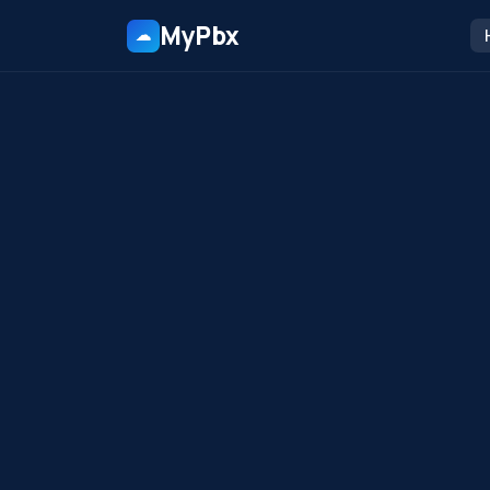
MyPbx
☁