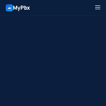
MyPbx
☁