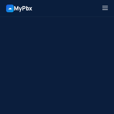
MyPbx
☁