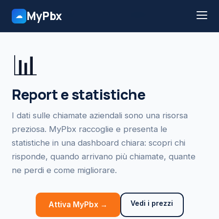
MyPbx
Home
›
Funzionalità
›
Report e statistiche
☁
📊
Report e statistiche
I dati sulle chiamate aziendali sono una risorsa
preziosa. MyPbx raccoglie e presenta le
statistiche in una dashboard chiara: scopri chi
risponde, quando arrivano più chiamate, quante
ne perdi e come migliorare.
Vedi i prezzi
Attiva MyPbx →