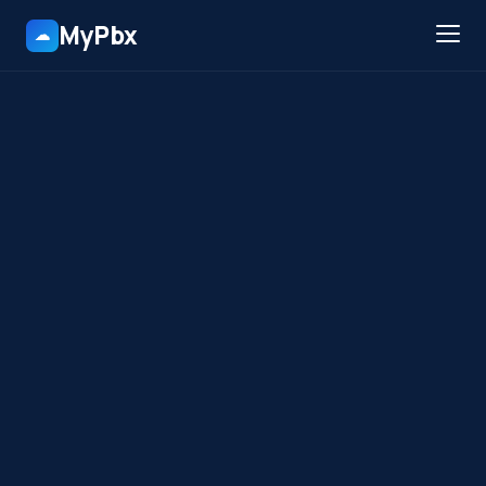
MyPbx
☁